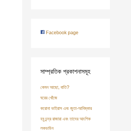
e
a
r
c
Facebook page
h
f
o
r
সাম্প্রতিক প্রকাশনাসমূহ
:
কেমন আছো, বাতি?
ঘরের খোঁজে
করোনা ভাইরাস এবং জুতা-আবিষ্কার
হবু চন্দ্র রাজারা এবং তাদের আংশিক
লকডাউন